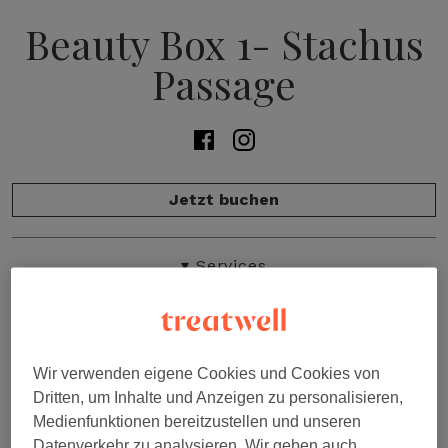
Beauty Box 1- Stachus
Passage
Jetzt buchen
Salonübersicht
▾
Services
Preisliste
Bewertungen
Unser Team
Galerie
Wir verwenden eigene Cookies und Cookies von
★★★★★
Dritten, um Inhalte und Anzeigen zu personalisieren,
Bewertungen
Medienfunktionen bereitzustellen und unseren
“mega nett und schnell ,schöne nägel wirklich,kann
Kontakt
Datenverkehr zu analysieren. Wir geben auch