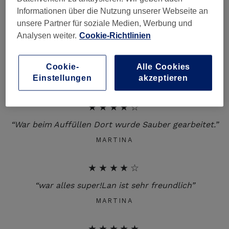
ich nur weiterempfehlen 😃”
Informationen über die Nutzung unserer Webseite an
KLAUDIJA
unsere Partner für soziale Medien, Werbung und
Analysen weiter.
Cookie-Richtlinien
★★★★★
“Sehr nett und freundlich 😇”
Cookie-
Alle Cookies
Einstellungen
akzeptieren
MARTINA
★★★★☆
“War beim Auffüllen Dort wurde Sauber gearbeitet.”
MARTINA
★★★★☆
“war alles super!Lan ist sehr freundlich”
MARTINA
★★★★★